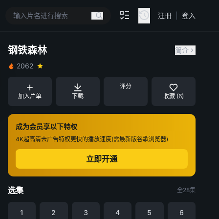
注冊
|
登入
钢铁森林
简介
2062
评分
加入片单
下载
收藏 (6)
成为会员享以下特权
4K超高清
去广告特权
更快的播放速度(需最新版谷歌浏览器)
立即开通
选集
全28集
1
2
3
4
5
6