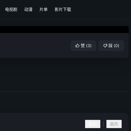
电视剧
动漫
片单
影片下载
赞
(
3
)
踩
(
0
)
|
最新
最热