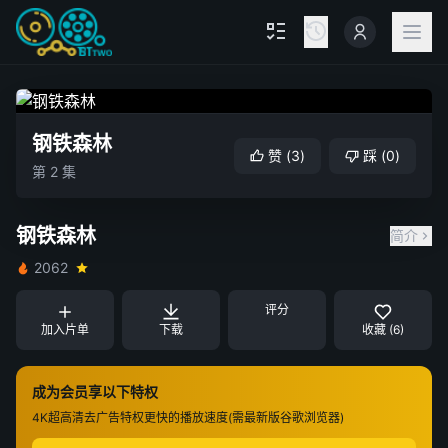
钢铁森林
赞
(
3
)
踩
(
0
)
第 2 集
钢铁森林
简介
2062
评分
加入片单
下载
收藏 (6)
成为会员享以下特权
4K超高清
去广告特权
更快的播放速度(需最新版谷歌浏览器)