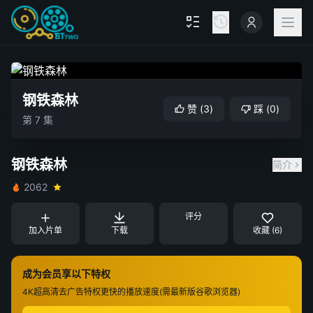
钢铁森林
赞
(
3
)
踩
(
0
)
第 7 集
钢铁森林
简介
2062
评分
加入片单
下载
收藏 (6)
成为会员享以下特权
4K超高清
去广告特权
更快的播放速度(需最新版谷歌浏览器)