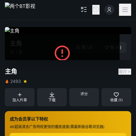
主角
赞
(
2
)
踩
(
0
)
第 1 集
服务器错误 (401): 访问令牌格式错误
主角
简介
2493
重试
关闭
评分
加入片单
下载
收藏 (1)
成为会员享以下特权
4K超高清
去广告特权
更快的播放速度(需最新版谷歌浏览器)