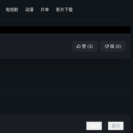
电视剧
动漫
片单
影片下载
赞
(
3
)
踩
(
0
)
|
最新
最热