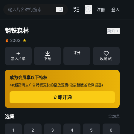
注冊
|
登入
钢铁森林
简介
2062
评分
加入片单
下载
收藏 (6)
成为会员享以下特权
4K超高清
去广告特权
更快的播放速度(需最新版谷歌浏览器)
立即开通
选集
全28集
1
2
3
4
5
6