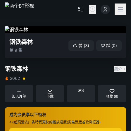
钢铁森林
赞
(
3
)
踩
(
0
)
第 9 集
钢铁森林
简介
2062
评分
加入片单
下载
收藏 (6)
成为会员享以下特权
4K超高清
去广告特权
更快的播放速度(需最新版谷歌浏览器)