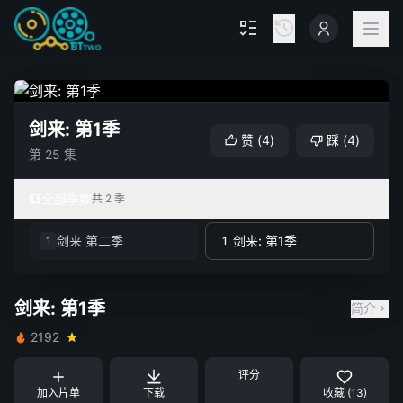
剑来: 第1季
赞
(
4
)
踩
(
4
)
第 25 集
全部季数
共 2 季
剑来 第二季
剑来: 第1季
1
1
剑来: 第1季
简介
2192
评分
加入片单
下载
收藏 (13)