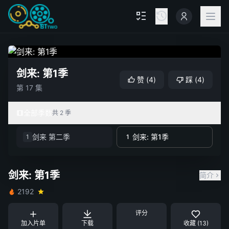
剑来: 第1季
赞
(
4
)
踩
(
4
)
第 17 集
全部季数
共 2 季
剑来 第二季
剑来: 第1季
1
1
剑来: 第1季
简介
2192
评分
加入片单
下载
收藏 (13)