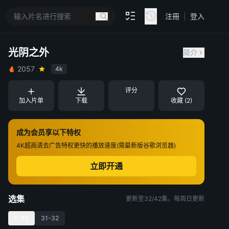
注冊
|
登入
光阴之外
简介
2057
4k
评分
加入片单
下载
收藏 (2)
成为会员享以下特权
4K超高清
去广告特权
更快的播放速度(需最新版谷歌浏览器)
立即开通
选集
更新至32/42集，每周日更新
1-30
31-32