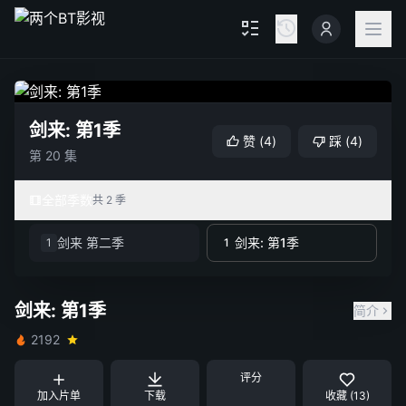
剑来: 第1季
赞
(
4
)
踩
(
4
)
第 20 集
全部季数
共 2 季
剑来 第二季
剑来: 第1季
1
1
剑来: 第1季
简介
2192
评分
加入片单
下载
收藏 (13)