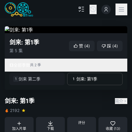
剑来: 第1季
赞
(
4
)
踩
(
4
)
第 5 集
全部季数
共 2 季
剑来 第二季
剑来: 第1季
1
1
剑来: 第1季
简介
2192
评分
加入片单
下载
收藏 (13)