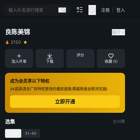
注冊
|
登入
良陈美锦
简介
2150
评分
加入片单
下载
收藏 (1)
成为会员享以下特权
4K超高清
去广告特权
更快的播放速度(需最新版谷歌浏览器)
立即开通
选集
全36集
1-30
31-40