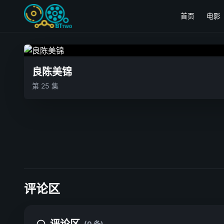
首页
电影
良陈美锦
第 25 集
评论区
(0 条)