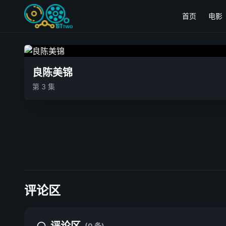
首页
电影
良陈美锦
第 3 集
评论区
(0 条)