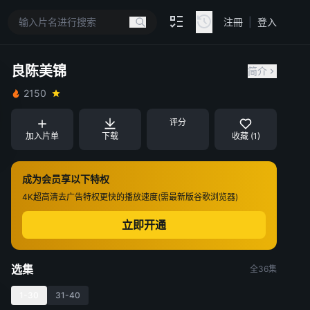
注冊
|
登入
良陈美锦
简介
2150
评分
加入片单
下载
收藏 (1)
成为会员享以下特权
4K超高清
去广告特权
更快的播放速度(需最新版谷歌浏览器)
立即开通
选集
全36集
1-30
31-40