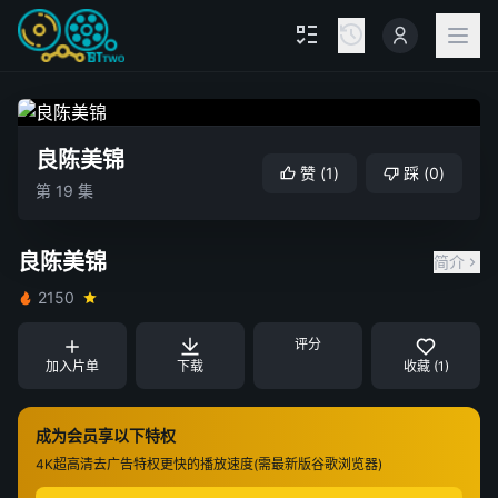
良陈美锦
赞
(
1
)
踩
(
0
)
第 19 集
良陈美锦
简介
2150
评分
加入片单
下载
收藏 (1)
成为会员享以下特权
4K超高清
去广告特权
更快的播放速度(需最新版谷歌浏览器)