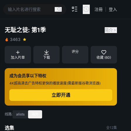
注冊
|
登入
无耻之徒: 第1季
简介
3463
评分
加入片单
下载
收藏 (60)
成为会员享以下特权
4K超高清
去广告特权
更快的播放速度(需最新版谷歌浏览器)
立即开通
线路:
alists
海外
选集
全12集