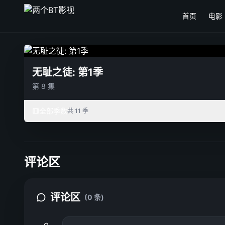
首页
电影
无耻之徒: 第1季
第 8 集
全部季数
共 11 季
评论区
评论区
(0 条)