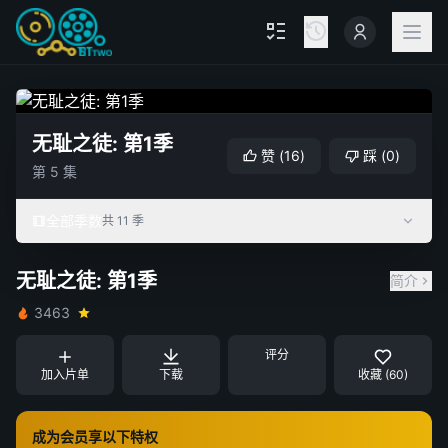
无耻之徒: 第1季
赞
(
16
)
踩
(
0
)
第 5 集
全部季数
共 11 季
无耻之徒: 第1季
简介
3463
评分
加入片单
下载
收藏 (60)
成为会员享以下特权