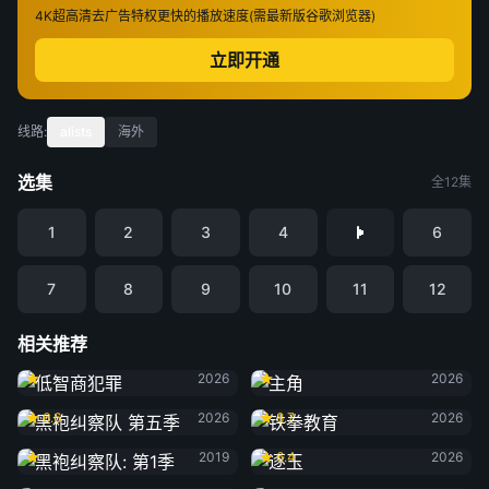
4K超高清
去广告特权
更快的播放速度(需最新版谷歌浏览器)
立即开通
线路:
alists
海外
选集
全12集
1
2
3
4
6
7
8
9
10
11
12
相关推荐
低智商犯罪
主角
2026
2026
黑袍纠察队 第五季
铁拳教育
6.6
2026
8.7
2026
黑袍纠察队: 第1季
逐玉
2019
6.4
2026
黑夜告白
雨霖铃