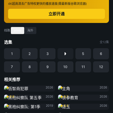
4K超高清
去广告特权
更快的播放速度(需最新版谷歌浏览器)
立即开通
线路:
alists
海外
选集
全12集
1
2
3
5
6
7
8
9
10
11
12
相关推荐
低智商犯罪
主角
2026
2026
黑袍纠察队 第五季
铁拳教育
6.6
2026
8.7
2026
黑袍纠察队: 第1季
逐玉
2019
6.4
2026
黑夜告白