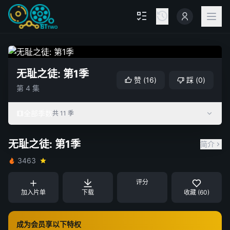
无耻之徒: 第1季
赞
(
16
)
踩
(
0
)
第 4 集
全部季数
共 11 季
无耻之徒: 第1季
简介
3463
评分
加入片单
下载
收藏 (60)
成为会员享以下特权