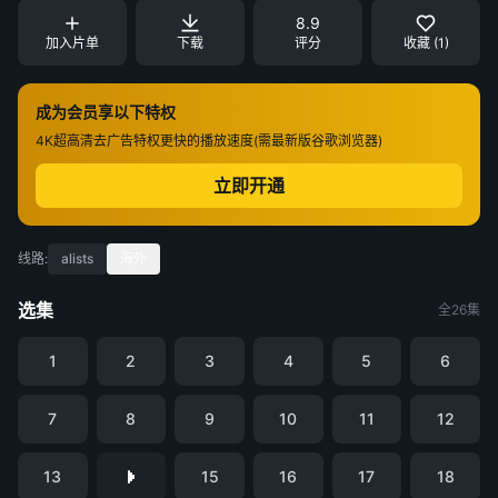
8.9
加入片单
下载
评分
收藏 (1)
成为会员享以下特权
4K超高清
去广告特权
更快的播放速度(需最新版谷歌浏览器)
立即开通
线路:
alists
海外
选集
全26集
1
2
3
4
5
6
7
8
9
10
11
12
13
15
16
17
18