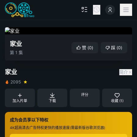
家业
赞
(
0
)
踩
(
0
)
第 1 集
家业
简介
2095
评分
加入片单
下载
收藏 (1)
成为会员享以下特权
4K超高清
去广告特权
更快的播放速度(需最新版谷歌浏览器)