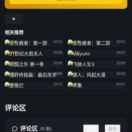
相关推荐
女性瘾者：第一部
女性瘾者：第二部
6.9
2013
6.8
2013
21世纪大君夫人
Mayumi
8.0
2026
7.0
2025
校园之外 第一季
飞驰人生3
8.4
2026
2026
强奸终极篇：最后羔羊
镖人：风起大漠
8.0
1999
2026
爱很烂
苹果
4.5
2012
6.8
2007
评论区
评论区
|
(0 条)
最新
最热