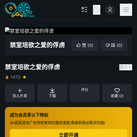
禁室培欲之爱的俘虏
赞
(
0
)
踩
(
0
)
禁室培欲之爱的俘虏
简介
1472
评分
加入片单
下载
收藏 (2)
成为会员享以下特权
4K超高清
去广告特权
更快的播放速度(需最新版谷歌浏览器)
立即开通