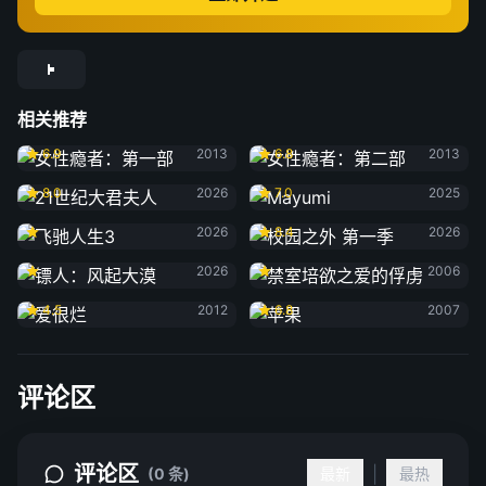
相关推荐
女性瘾者：第一部
女性瘾者：第二部
6.9
2013
6.8
2013
21世纪大君夫人
Mayumi
8.0
2026
7.0
2025
飞驰人生3
校园之外 第一季
2026
8.4
2026
镖人：风起大漠
禁室培欲之爱的俘虏
2026
2006
爱很烂
苹果
4.5
2012
6.8
2007
评论区
评论区
|
(0 条)
最新
最热