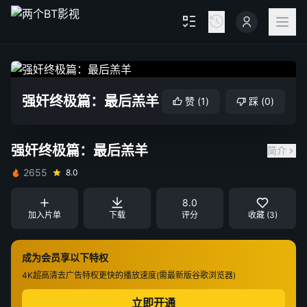
强奸终极篇：最后羔羊
赞
(
1
)
踩
(
0
)
强奸终极篇：最后羔羊
简介
2655
8.0
8.0
加入片单
下载
评分
收藏 (3)
成为会员享以下特权
4K超高清
去广告特权
更快的播放速度(需最新版谷歌浏览器)
立即开通